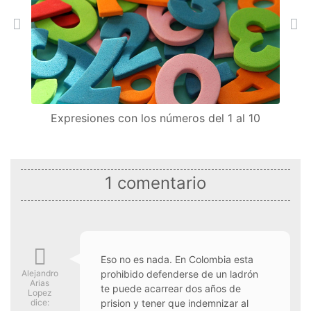
Anterior
Sig
Expresiones con los números del 1 al 10
1 comentario
Eso no es nada. En Colombia esta
Alejandro
prohibido defenderse de un ladrón
Arias
te puede acarrear dos años de
Lopez
dice:
prision y tener que indemnizar al