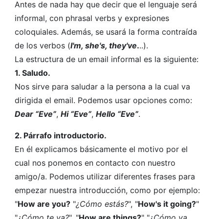
Antes de nada hay que decir que el lenguaje será
informal, con phrasal verbs y expresiones
coloquiales. Además, se usará la forma contraída
de los verbos (
I'm, she's, they've
.
..).
La estructura de un email informal es la siguiente:
1. Saludo.
Nos sirve para saludar a la persona a la cual va
dirigida el email. Podemos usar opciones como:
Dear “Eve”
,
Hi “Eve”
,
Hello “Eve”
.
2. Párrafo introductorio.
En él explicamos básicamente el motivo por el
cual nos ponemos en contacto con nuestro
amigo/a. Podemos utilizar diferentes frases para
empezar nuestra introducción, como por ejemplo:
"
How are you?
"
¿Cómo estás?
", "
How's it going?
"
"
¿Cómo te va?
", "
How are things?
" "
¿Cómo va