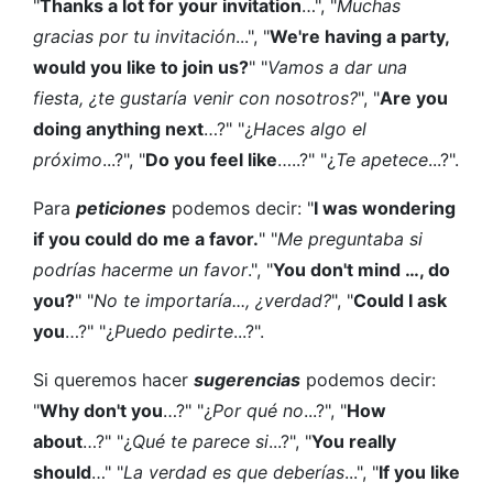
"
Thanks a lot for your invitation
…", "
Muchas
gracias por tu invitación
...", "
We're having a party,
would you like to join us?
" "
Vamos a dar una
fiesta, ¿te gustaría venir con nosotros?
", "
Are you
doing anything next
…?" "¿
Haces algo el
próximo
...?", "
Do you feel like
…..?" "¿
Te apetece
...?".
Para
peticiones
podemos decir: "
I was wondering
if you could do me a favor.
" "
Me preguntaba si
podrías hacerme un favor
.", "
You don't mind …, do
you?
" "
No te importaría..., ¿verdad?
", "
Could I ask
you
…?" "¿
Puedo pedirte
...?".
Si queremos hacer
sugerencias
podemos decir:
"
Why don't you
…?" "¿
Por qué no
...?", "
How
about
…?" "¿
Qué te parece si
...?", "
You really
should
…" "
La verdad es que deberías
...", "
If you like