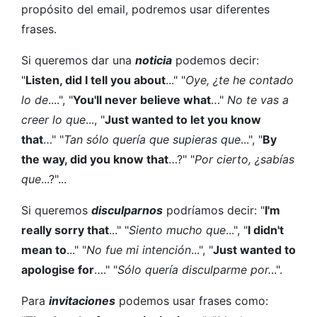
propósito del email, podremos usar diferentes
frases.
Si queremos dar una
noticia
podemos decir:
"
Listen, did I tell you about
..." "
Oye, ¿te he contado
lo de
....", "
You'll never believe what
…"
No te vas a
creer lo que
..., "
Just wanted to let you know
that
…" "
Tan sólo quería que supieras que
...", "
By
the way, did you know that
…?" "
Por cierto, ¿sabías
que
...?"...
Si queremos
disculparnos
podríamos decir: "
I'm
really sorry that
..." "
Siento mucho que
...", "
I didn't
mean to
..." "
No fue mi intención
...", "
Just wanted to
apologise for
…." "
Sólo quería disculparme por.
..".
Para
invitaciones
podemos usar frases como: