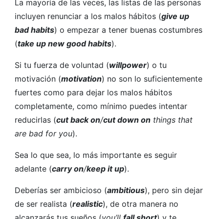
La mayoría de las veces, las listas de las personas
incluyen renunciar a los malos hábitos (
give up
bad habits
) o empezar a tener buenas costumbres
(
take up new good habits
).
Si tu fuerza de voluntad (
willpower
) o tu
motivación (
motivation
) no son lo suficientemente
fuertes como para dejar los malos hábitos
completamente, como mínimo puedes intentar
reducirlas (
cut back on
/
cut down on
things that
are bad for you
).
Sea lo que sea, lo más importante es seguir
adelante (
carry on
/
keep it up
).
Deberías ser ambicioso (
ambitious
), pero sin dejar
de ser realista (
realistic
), de otra manera no
alcanzarás tus sueños (
you’ll
fall short
) y te