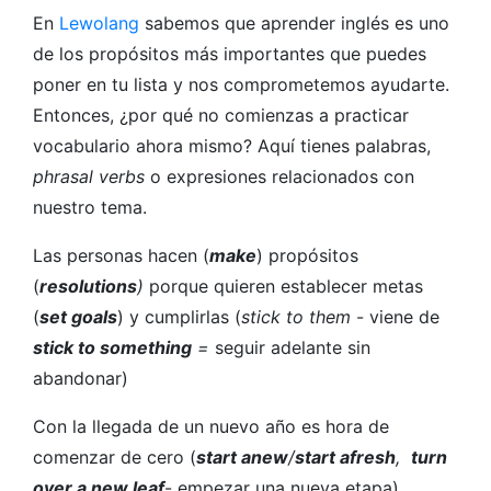
En
Lewolang
sabemos que aprender inglés es uno
de los propósitos más importantes que puedes
poner en tu lista y nos comprometemos ayudarte.
Entonces, ¿por qué no comienzas a practicar
vocabulario ahora mismo? Aquí tienes palabras,
phrasal verbs
o expresiones relacionados con
nuestro tema.
Las personas hacen (
make
) propósitos
(
resolutions
)
porque quieren establecer metas
(
set goals
) y cumplirlas (
stick to them
- viene de
stick to something
=
seguir adelante sin
abandonar)
Con la llegada de un nuevo año es hora de
comenzar de cero (
start anew
/
start afresh
,
turn
over a new leaf
- empezar una nueva etapa).