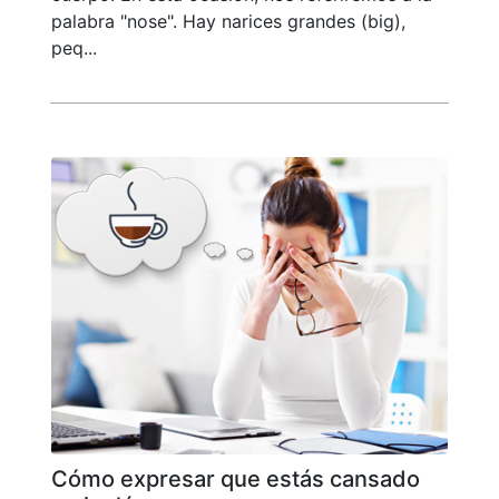
palabra "nose". Hay narices grandes (big),
peq...
Cómo expresar que estás cansado